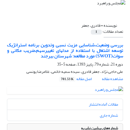
نویسنده =
قادری، جعفر
تعداد مقالات:
1
بررسی وضعیت،شناسایی مزیت نسبی وتدوین برنامه استراتژیک
توسعه اشتغال با استفاده از مدلهای تغییرسهم،ضریب مکانی و
سوات(SWOT) مورد مطالعه: شهرستان بیرجند
دوره 21، شماره 79، پاییز 1393، صفحه
5-35
علی حاجی نژاد، جعفر قادری، سیده سمیه خاتمی، غلامرضا یونسی
مشاهده مقاله
اصل مقاله
701.53 K
مقالات آماده انتشار
شماره جاری
شماره‌های پیشین نشریه