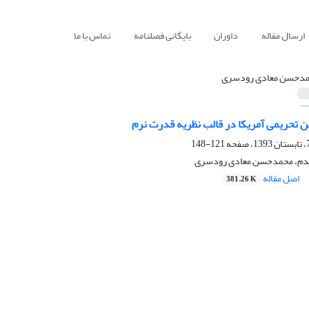
ارسال مقاله
داوران
بایگانی فصلنامه
تماس با ما
دحسن معادی رودسری
ن تحریمی آمریکا در قالب نظریه قدرت نرم
121-148
قدم، محمدحسن معادی رودسری
اصل مقاله
381.26 K