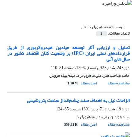
نویسنده =
طاهری‌فرد، علی
تعداد مقالات:
2
تحلیل و ارزیابی آثار توسعه میادین هیدروکربوری از طریق
قراردادهای نفتی ایران (IPC) بر وضعیت کلان اقتصاد کشور در
سال‌های آتی
دوره 24، شماره 92، زمستان 1396، صفحه
81-110
حامد صاحب هنر، علی طاهری فرد، میثم پیله فروش
مشاهده مقاله
اصل مقاله
1.18 M
الزامات نیل به اهداف سند چشم‌انداز صنعت پتروشیمی
دوره 19، شماره 71، پاییز 1391، صفحه
85-124
سید‌جواد جهرمی، علی طاهری‌فرد
مشاهده مقاله
اصل مقاله
559.92 K