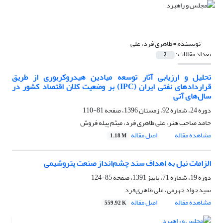
نویسنده =
طاهری فرد، علی
تعداد مقالات:
2
تحلیل و ارزیابی آثار توسعه میادین هیدروکربوری از طریق
قراردادهای نفتی ایران (IPC) بر وضعیت کلان اقتصاد کشور در
سال‌های آتی
دوره 24، شماره 92، زمستان 1396، صفحه
81-110
حامد صاحب هنر، علی طاهری فرد، میثم پیله فروش
مشاهده مقاله
اصل مقاله
1.18 M
الزامات نیل به اهداف سند چشم‌انداز صنعت پتروشیمی
دوره 19، شماره 71، پاییز 1391، صفحه
85-124
سید‌جواد جهرمی، علی طاهری‌فرد
مشاهده مقاله
اصل مقاله
559.92 K