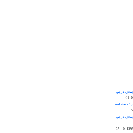
جلس در پی
رد به مناسبت
جلس در پی
1398-10-2