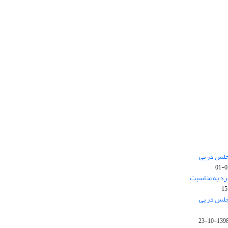
جلس در پی
رد به مناسبت
جلس در پی
1398-10-2