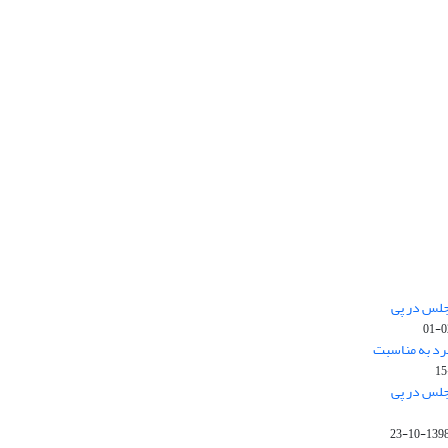
جلس در پی
رد به مناسبت
جلس در پی
1398-10-2