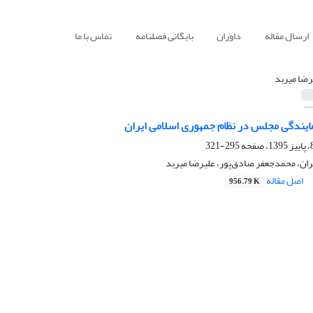
ارسال مقاله
داوران
بایگانی فصلنامه
تماس با ما
رضا میربد
ایندگی مجلس در نظام جمهوری اسلامی ایران
295-321
ن، محمدجعفر صادق‌پور، علیرضا میربد
اصل مقاله
956.79 K