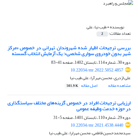
نویسنده =
طیب نیا، علی
تعداد مقالات:
2
بررسی ترجیحات اظهار شده شهروندان تهرانی در خصوص «مرکز
شهر بدون خودروی سواری شخصی»‌: یک آزمایش انتخاب گسسته
دوره 30، شماره 114، تابستان 1402، صفحه
41-83
10.22034/mr.2022.5052.4857
علی اژدری، محسن مهرآرا، علی طیب نیا
مشاهده مقاله
اصل مقاله
501.9 K
ارزیابی ترجیحات افراد در خصوص گزینه‌های مختلف سیاستگذاری
در حوزه خدمت وظیفه عمومی
دوره 29، شماره 110، تابستان 1401، صفحه
5-31
10.22034/mr.2021.4538.4440
سیدمحمدحسین فاطمی، محسن مهرارا، علی طیب نیا