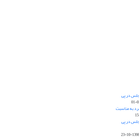
جلس در پی
رد به مناسبت
جلس در پی
1398-10-2