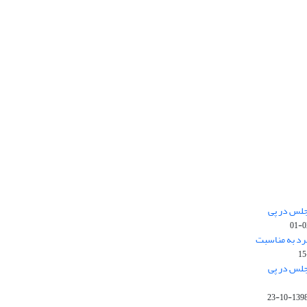
جلس در پی
رد به مناسبت
جلس در پی
1398-10-2