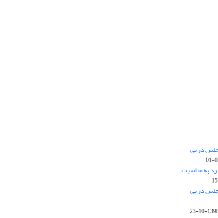
جلس در پی
رد به مناسبت
جلس در پی
1398-10-2