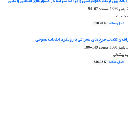
ابطه بین ارتقاء دموکراسی و درآمد سرانه در کشورهای صنعتی و نفتی
67-94
د بیات
اصل مقاله
378.78 K
اف و انتخاب طرح‌های عمرانی با رویکرد انتخاب عمومی
149-180
د بیگدلی
اصل مقاله
336.92 K