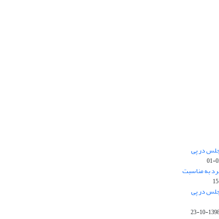
جلس در پی
رد به مناسبت
جلس در پی
1398-10-2