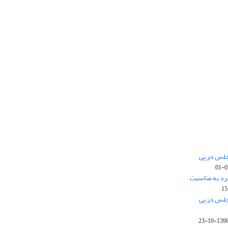
جلس در پی
رد به مناسبت
جلس در پی
1398-10-2