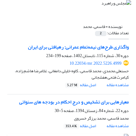
نویسنده =
قاسمی، محمد
تعداد مقالات:
2
واگذاری طرح‌های نیمه‌تمام عمرانی: رهیافتی برای ایران
دوره 30، شماره 115، تابستان 1402، صفحه
199-234
10.22034/mr.2022.5226.4999
حسنعلی محمدی، محمد قاسمی، ;کاوه خلیلی دامغانی، غلامرضا هاشم زاده،
کیامرث فتحی هفشجانی
مشاهده مقاله
اصل مقاله
5.27 M
معیارهایی برای تشخیص و درج احکام در بودجه های سنواتی
دوره 22، شماره 84، زمستان 1394، صفحه
5-30
محمد قاسمی، محمد برزگر خسروی
مشاهده مقاله
اصل مقاله
353.4 K