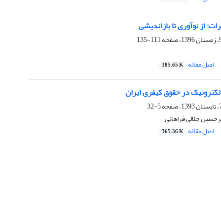
ات: از نوآوری تا بازاندیشی
111-135
اصل مقاله
385.65 K
لکترونیک در حقوق کیفری ایران
5-32
یرحسین جلالی فراهانی
اصل مقاله
365.36 K