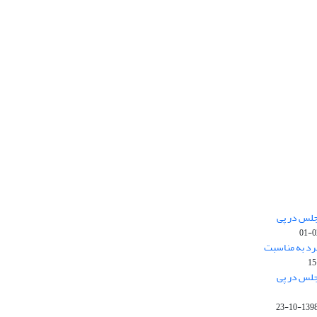
جلس در پی
رد به مناسبت
جلس در پی
1398-10-2