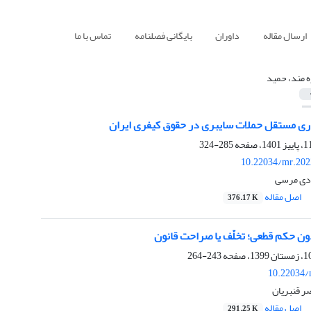
ارسال مقاله
داوران
بایگانی فصلنامه
تماس با ما
ه مند، حمید
اری مستقل حملات سایبری در حقوق کیفری ایران
285-324
10.22034/mr.202
ادی مرسی
اصل مقاله
376.17 K
دون حکم قطعی؛ تخلّف یا صراحت قانون
243-264
10.22034/
صر قنبریان
اصل مقاله
291.25 K