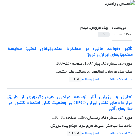
نویسنده =
پیله فروش، میثم
تعداد مقالات:
3
تأثیر «قواعد مالی» بر عملکرد صندوق‌های نفتی: مقایسه
صندوق‌های ایران و نروژ
دوره 25، شماره 93، بهار 1397، صفحه
237-280
میثم پیله فروش، ابوالفضل پاسبانی، علی چشمی
مشاهده مقاله
اصل مقاله
1.1 M
تحلیل و ارزیابی آثار توسعه میادین هیدروکربوری از طریق
قراردادهای نفتی ایران (IPC) بر وضعیت کلان اقتصاد کشور در
سال‌های آتی
دوره 24، شماره 92، زمستان 1396، صفحه
81-110
حامد صاحب هنر، علی طاهری فرد، میثم پیله فروش
مشاهده مقاله
اصل مقاله
1.18 M