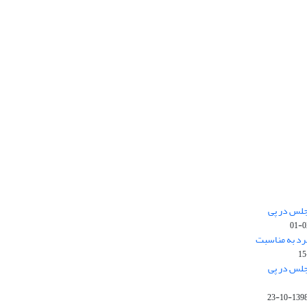
جلس در پی
رد به مناسبت
جلس در پی
1398-10-2