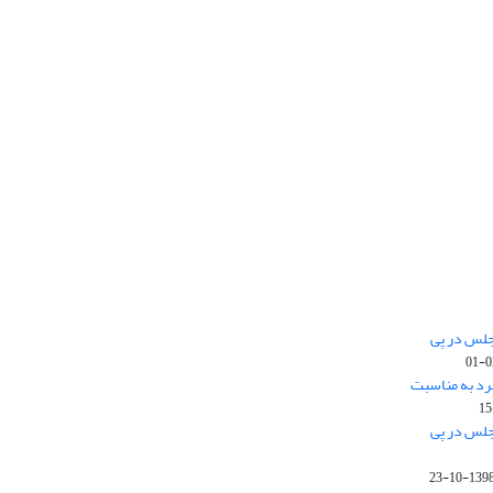
جلس در پی
رد به مناسبت
جلس در پی
1398-10-2