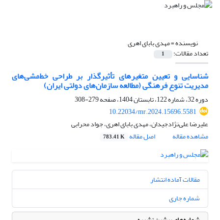
نویسنده =
مهدی بابای اهری
تعداد مقالات:
1
شناسایی و تعیین متغیرهای تأثیرگذار بر طراحی خط‌مشی‌های
مدیریت تنوع فرهنگی (مطالعه سازمان‌های دولتی ایران)
دوره 32، شماره 122، تابستان 1404، صفحه
279-308
10.22034/mr.2024.15696.5581
علیرضا علی‌نژادجیدان، مهدی بابای اهری، جواد محرابی
مشاهده مقاله
اصل مقاله
783.41 K
مقالات آماده انتشار
شماره جاری
شماره‌های پیشین نشریه