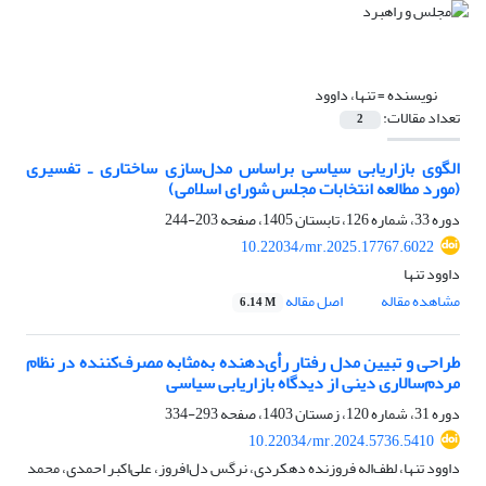
نویسنده =
تنها، داوود
تعداد مقالات:
2
الگوی بازاریابی سیاسی براساس مدل‌سازی ساختاری ـ تفسیری
(مورد مطالعه انتخابات مجلس شورای اسلامی)
دوره 33، شماره 126، تابستان 1405، صفحه
203-244
10.22034/mr.2025.17767.6022
داوود تنها
مشاهده مقاله
اصل مقاله
6.14 M
طراحی و تبیین مدل رفتار رأی‌دهنده به‌مثابه مصرف‌کننده در نظام
مردم‌سالاری دینی از دیدگاه بازاریابی سیاسی
دوره 31، شماره 120، زمستان 1403، صفحه
293-334
10.22034/mr.2024.5736.5410
داوود تنها، لطف‌اله فروزنده دهکردی، نرگس دل‌افروز، علی‌اکبر احمدی، محمد