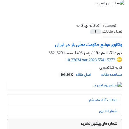
نویسنده =
کیاکجوری، کریم
تعداد مقالات:
1
واکاوی موانع حکومت محلی باز در ایران
دوره 31، شماره 119، پاییز 1403، صفحه
329-362
10.22034/mr.2023.5541.5272
کریم کیاکجوری
مشاهده مقاله
اصل مقاله
409.86 K
مقالات آماده انتشار
شماره جاری
شماره‌های پیشین نشریه