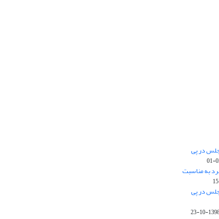
جلس در پی
رد به مناسبت
جلس در پی
1398-10-2