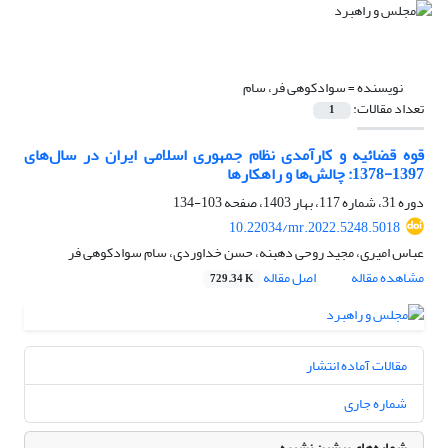
نویسنده =
سوادکوهی فر، سام
تعداد مقالات:
1
قوه قضائیه و کارآمدی نظام جمهوری اسلامی ایران در سال‌های
1397-1378: چالش‌ها و راهکارها
دوره 31، شماره 117، بهار 1403، صفحه
103-134
10.22034/mr.2022.5248.5018
عباس امیری، مجید روحی دهبنه، حسن خداوردی، سام سوادکوهی فر
مشاهده مقاله
اصل مقاله
729.34 K
مقالات آماده انتشار
شماره جاری
شماره‌های پیشین نشریه