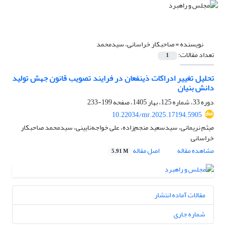
نویسنده =
صاحبکار خراسانی، سیدمحمد
تعداد مقالات:
1
تحلیل تغییر ادراکات ذینفعان در فرایند تصویب قانون جهش تولید
دانش بنیان
دوره 33، شماره 125، بهار 1405، صفحه
199-233
10.22034/mr.2025.17194.5905
میثم نریمانی، سیدسعید منجم‌زاده، علی خواجه‌نایینی، سیدمحمد صاحبکار
خراسانی
مشاهده مقاله
اصل مقاله
5.91 M
مقالات آماده انتشار
شماره جاری