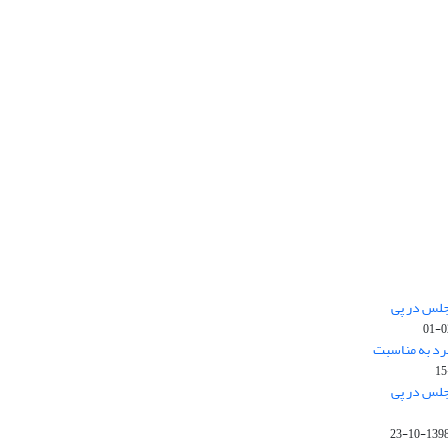
جلس در پی
رد به مناسبت
جلس در پی
1398-10-2