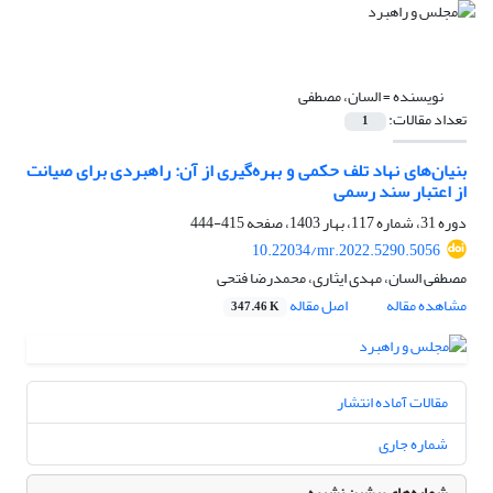
نویسنده =
السان، مصطفی
تعداد مقالات:
1
بنیان‌های نهاد تلف حکمی و بهره‌گیری از آن: راهبردی برای صیانت
از اعتبار سند رسمی
دوره 31، شماره 117، بهار 1403، صفحه
415-444
10.22034/mr.2022.5290.5056
مصطفی السان، مهدی ایثاری، محمدرضا فتحی
مشاهده مقاله
اصل مقاله
347.46 K
مقالات آماده انتشار
شماره جاری
شماره‌های پیشین نشریه