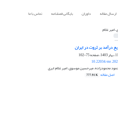
ارسال مقاله
داوران
بایگانی فصلنامه
تماس با ما
، امیر غلام ‌
زیع درآمد بر ثروت در ایران
75-102
10.22034/mr.202
ود محمودزاده، میرحسین موسوی، امیر غلام ‌ ابری
اصل مقاله
777.91 K