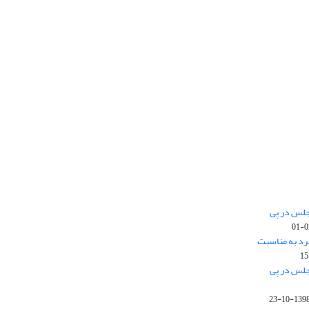
جلس در پی
رد به مناسبت
جلس در پی
1398-10-2