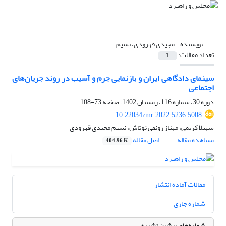
نویسنده =
مجیدی قهرودی، نسیم
تعداد مقالات:
1
سینمای دادگاهی ایران و بازنمایی جرم و آسیب در روند جریان‌های
اجتماعی
دوره 30، شماره 116، زمستان 1402، صفحه
73-108
10.22034/mr.2022.5236.5008
سهیلا کریمی، مهناز رونقی نوتاش، نسیم مجیدی قهرودی
مشاهده مقاله
اصل مقاله
404.96 K
مقالات آماده انتشار
شماره جاری
شماره‌های پیشین نشریه