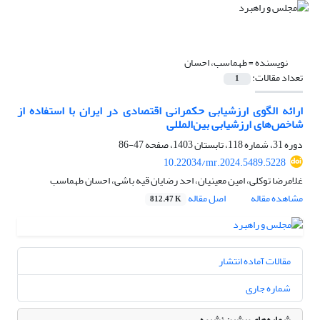
نویسنده =
طهماسب، احسان
تعداد مقالات:
1
ارائه الگوی ارزشیابی حکمرانی اقتصادی در ایران با استفاده از
شاخص‌های ارزشیابی بین‌المللی
دوره 31، شماره 118، تابستان 1403، صفحه
47-86
10.22034/mr.2024.5489.5228
غلامرضا توکلی، امین معینیان، احد رضایان قیه باشی، احسان طهماسب
مشاهده مقاله
اصل مقاله
812.47 K
مقالات آماده انتشار
شماره جاری
شماره‌های پیشین نشریه