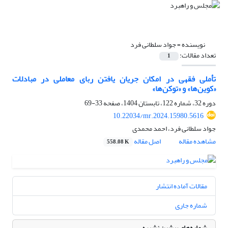
نویسنده =
جواد سلطانی فرد
تعداد مقالات:
1
تأملی فقهی در امکان جریان یافتن ربای معاملی در مبادلات
«کوین‌ها» و «توکن‌ها»
دوره 32، شماره 122، تابستان 1404، صفحه
33-69
10.22034/mr.2024.15980.5616
جواد سلطانی فرد، احمد محمدی
مشاهده مقاله
اصل مقاله
558.08 K
مقالات آماده انتشار
شماره جاری
شماره‌های پیشین نشریه