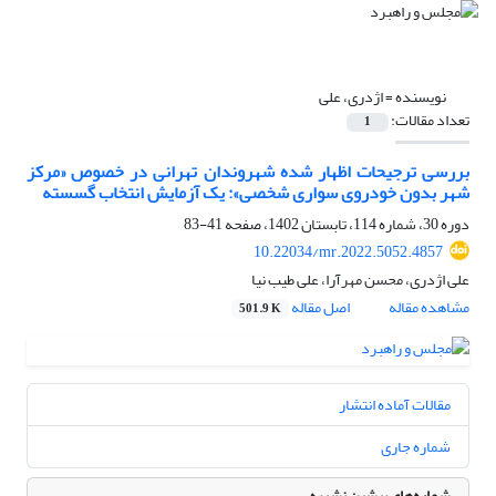
نویسنده =
اژدری، علی
تعداد مقالات:
1
بررسی ترجیحات اظهار شده شهروندان تهرانی در خصوص «مرکز
شهر بدون خودروی سواری شخصی»‌: یک آزمایش انتخاب گسسته
دوره 30، شماره 114، تابستان 1402، صفحه
41-83
10.22034/mr.2022.5052.4857
علی اژدری، محسن مهرآرا، علی طیب نیا
مشاهده مقاله
اصل مقاله
501.9 K
مقالات آماده انتشار
شماره جاری
شماره‌های پیشین نشریه