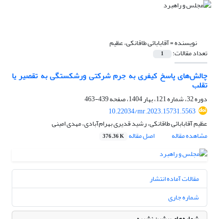
نویسنده =
آقابابائی طاقانکی، عظیم
تعداد مقالات:
1
چالش‌های پاسخ کیفری به جرم شرکتی ورشکستگی به تقصیر یا
تقلب
دوره 32، شماره 121، بهار 1404، صفحه
439-463
10.22034/mr.2023.15731.5563
عظیم آقابابائی طاقانکی، رشید قدیری بهرام‌آبادی، مهدی امینی
مشاهده مقاله
اصل مقاله
376.36 K
مقالات آماده انتشار
شماره جاری
شماره‌های پیشین نشریه