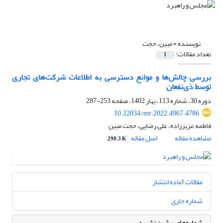
نویسنده =
مبین، حجت
تعداد مقالات:
1
بررسی چالش‌ها و موانع دسترسی به اطلاعات شرکت‌های تجاری
توسط ذی‌نفعان
دوره 30، شماره 113، بهار 1402، صفحه
253-287
10.22034/mr.2022.4967.4786
فاطمه عزیززاده، علی رضایی، حجت مبین
مشاهده مقاله
اصل مقاله
290.3 K
مقالات آماده انتشار
شماره جاری
شماره‌های پیشین نشریه