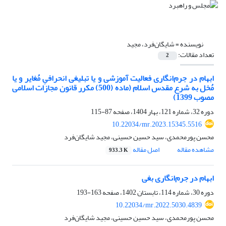
نویسنده =
شایگان‌فرد، مجید
تعداد مقالات:
2
ابهام در جرم‌انگاری فعالیت آموزشی و یا تبلیغی انحرافیِ مُغایر و یا
مُخل به شرع مقدس اسلام (ماده (500) مکرر قانون مجازات اسلامی
مصوب 1399)
دوره 32، شماره 121، بهار 1404، صفحه
87-115
10.22034/mr.2023.15345.5516
محسن پورمحمدی، سید حسین حسینی، مجید شایگان‌فرد
مشاهده مقاله
اصل مقاله
933.3 K
ابهام در جرم‌انگاری بغی
دوره 30، شماره 114، تابستان 1402، صفحه
163-193
10.22034/mr.2022.5030.4839
محسن پورمحمدی، سید حسین حسینی، مجید شایگان‌فرد