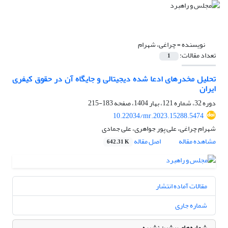
نویسنده =
چراغی، شهرام
تعداد مقالات:
1
تحلیل مخدرهای ادعا شده دیجیتالی و جایگاه آن در حقوق کیفری
ایران
دوره 32، شماره 121، بهار 1404، صفحه
183-215
10.22034/mr.2023.15288.5474
شهرام چراغی، علی پور جواهری، علی جمادی
مشاهده مقاله
اصل مقاله
642.31 K
مقالات آماده انتشار
شماره جاری
شماره‌های پیشین نشریه