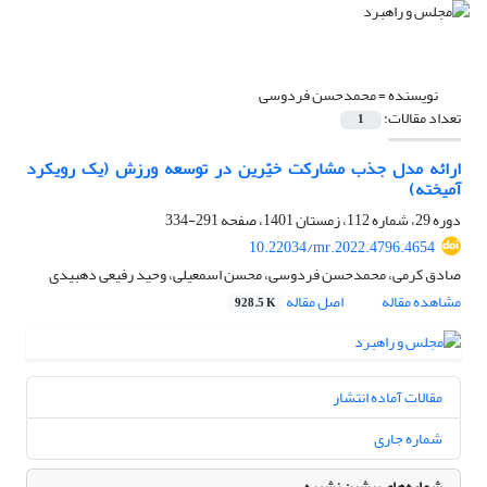
نویسنده =
محمدحسن فردوسی
تعداد مقالات:
1
ارائه مدل جذب مشارکت خیّرین در توسعه ورزش (یک رویکرد
آمیخته)
دوره 29، شماره 112، زمستان 1401، صفحه
291-334
10.22034/mr.2022.4796.4654
صادق کرمی، محمدحسن فردوسی، محسن اسمعیلی، وحید رفیعی دهبیدی
مشاهده مقاله
اصل مقاله
928.5 K
مقالات آماده انتشار
شماره جاری
شماره‌های پیشین نشریه