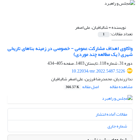
نویسنده =
شالبافیان، علی اصغر
تعداد مقالات:
1
واکاوی اهداف مشارکت عمومی - خصوصی در زمینه بناهای تاریخی
شهری ( یک مطالعه چند موردی)
دوره 31، شماره 118، تابستان 1403، صفحه
405-434
10.22034/mr.2022.5487.5226
ندا زرندیان، محمدرضا فرزین، علی اصغر شالبافیان
مشاهده مقاله
اصل مقاله
366.57 K
مقالات آماده انتشار
شماره جاری
شماره‌های پیشین نشریه