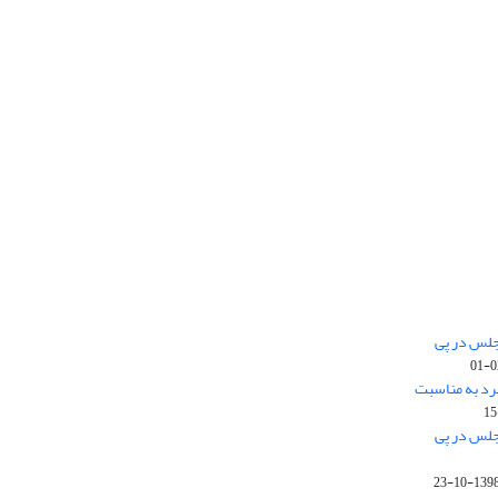
جلس در پی
رد به مناسبت
جلس در پی
1398-10-2