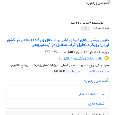
نویسنده =
بیات، روح الله
تعداد مقالات:
1
تعیین پیشران‌های کلیدی مؤثر بر اشتغال و رفاه اجتماعی در کشور
ایران: رویکرد تحلیل اثرات متقابل در آینده‌پژوهی
دوره 31، شماره 117، بهار 1403، صفحه
335-377
10.22034/mr.2022.5406.5161
صبا اجاقی، روح الله بیات، صفر فضلی، عین‌اله کشاورز ترک، علی فتح طاهری
مشاهده مقاله
اصل مقاله
941.99 K
مقالات آماده انتشار
شماره جاری
شماره‌های پیشین نشریه