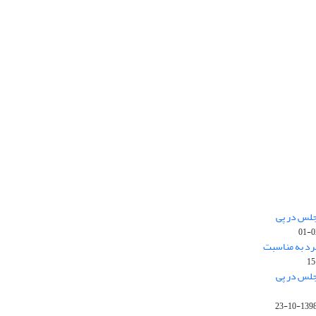
جلس در پی
رد به مناسبت
جلس در پی
1398-10-2