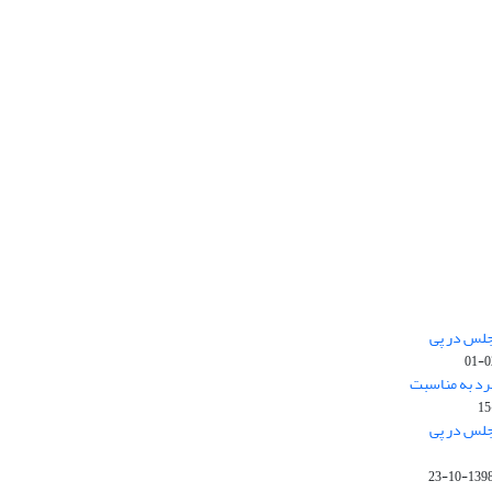
جلس در پی
رد به مناسبت
جلس در پی
1398-10-2