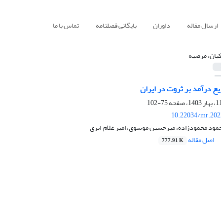
ارسال مقاله
داوران
بایگانی فصلنامه
تماس با ما
یان، مرضیه
زیع درآمد بر ثروت در ایران
75-102
10.22034/mr.202
ود محمودزاده، میرحسین موسوی، امیر غلام ‌ ابری
اصل مقاله
777.91 K