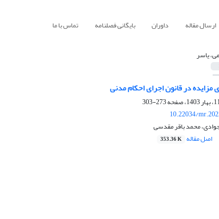
ارسال مقاله
داوران
بایگانی فصلنامه
تماس با ما
می، یاسر
 مزایده در قانون اجرای احکام مدنی
273-303
10.22034/mr.202
جوادی، محمد باقر مقدسی
اصل مقاله
353.36 K