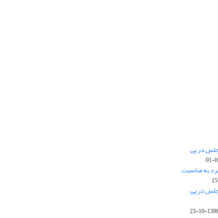
جلس در پی
رد به مناسبت
جلس در پی
1398-10-2