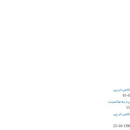
جلس در پی
رد به مناسبت
جلس در پی
1398-10-2