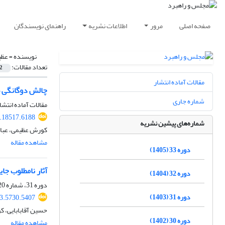
صفحه اصلی
مرور
اطلاعات نشریه
راهنمای نویسندگان
نویسنده =
عظی
تعداد مقالات:
2
مقالات آماده انتشار
چالش دوگانگی «ح
شماره جاری
مقالات آماده انتشا
.18517.6188
شماره‌های پیشین نشریه
کورش عظیمی، عباس
مشاهده مقاله
دوره 33 (1405)
آثار نامطلوب جا
دوره 32 (1404)
دوره 31، شماره 120، زمستان 1403، صفحه
دوره 31 (1403)
3.5730.5407
حسین آقابابایی، 
دوره 30 (1402)
مشاهده مقاله