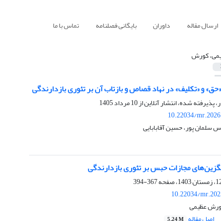
ارسال مقاله
داوران
بایگانی فصلنامه
تماس با ما
می، کورش
ق» و «تکلیف» در نهاد قصاص و بازتاب آن بر تئوری بازدارندگی
ر، پذیرفته شده، انتشار آنلاین از
10 مرداد 1405
10.22034/mr.2026
 سلمان پور، حسین آقابابایی
یگزین‌های مجازات حبس بر تئوری بازدارندگی
367-394
10.22034/mr.202
کورش عظیمی
اصل مقاله
5.24 M