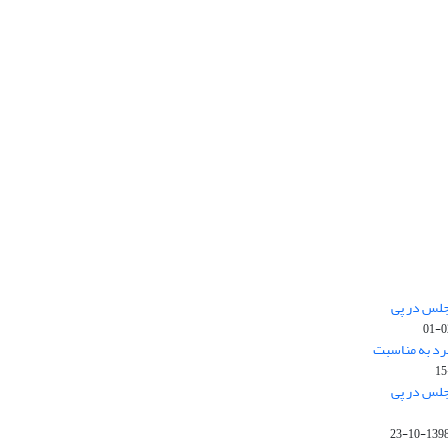
جلس در پی
رد به مناسبت
جلس در پی
1398-10-2