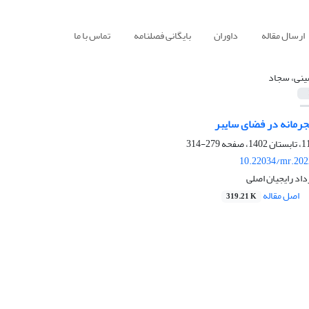
ارسال مقاله
داوران
بایگانی فصلنامه
تماس با ما
نی، سجاد
جرمانه در فضای سایبر
279-314
10.22034/mr.202
اد رایجیان اصلی
اصل مقاله
319.21 K