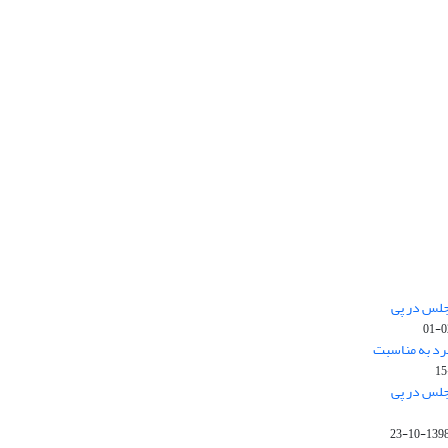
جلس در پی
رد به مناسبت
جلس در پی
1398-10-2