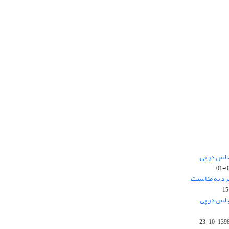
جلس در پی
رد به مناسبت
جلس در پی
1398-10-2