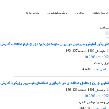
ارسال مقاله
داوران
بایگانی فصلنامه
تماس با ما
ی، امیر
ق‌پذیر آمایش سرزمین در ایران نمونه موردی: دور چهارم مطالعات آمایش
127-162
10.22034/mr.202
یار زبردست
اصل مقاله
4.54 M
ضایی توازن و تعادل منطقه‌ای در تاب‌آوری منطقه‌ای مبتنی‌بر رویکرد آما
123-156
10.22034/mr.202
یم سجودی، امیر ثامنی
اصل مقاله
661.81 K