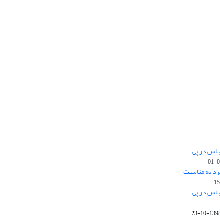
جلس در پی
رد به مناسبت
جلس در پی
1398-10-2