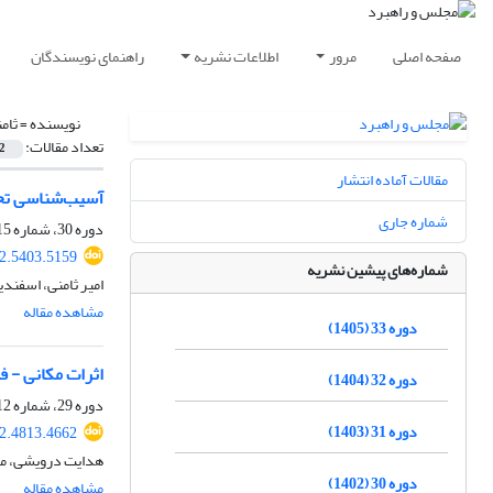
صفحه اصلی
مرور
اطلاعات نشریه
راهنمای نویسندگان
نویسنده =
ثامن
تعداد مقالات:
2
مقالات آماده انتشار
آسیب‌شناسی تحق
شماره جاری
دوره 30، شماره 115، تابستان 1402، صفحه
2.5403.5159
شماره‌های پیشین نشریه
امیر ثامنی، اسفند
مشاهده مقاله
دوره 33 (1405)
اثرات مکانی - ف
دوره 32 (1404)
دوره 29، شماره 112، زمستان 1401، صفحه
دوره 31 (1403)
2.4813.4662
هدایت درویشی، مر
دوره 30 (1402)
مشاهده مقاله