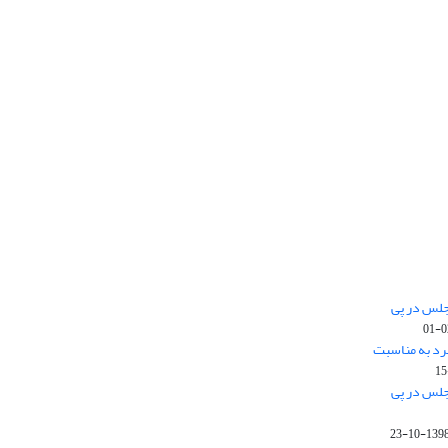
جلس در پی
رد به مناسبت
جلس در پی
1398-10-2