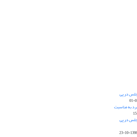
جلس در پی
رد به مناسبت
جلس در پی
1398-10-2