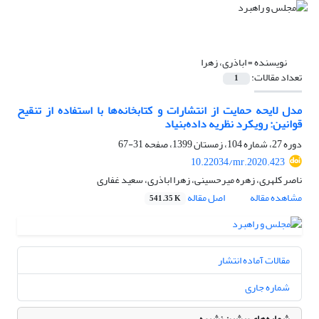
نویسنده =
اباذری، زهرا
تعداد مقالات:
1
مدل لایحه حمایت از انتشارات و کتابخانه‌ها با استفاده از تنقیح
قوانین: رویکرد نظریه داده‌بنیاد
دوره 27، شماره 104، زمستان 1399، صفحه
31-67
10.22034/mr.2020.423
ناصر کلهری، زهره میرحسینی، زهرا اباذری، سعید غفاری
مشاهده مقاله
اصل مقاله
541.35 K
مقالات آماده انتشار
شماره جاری
شماره‌های پیشین نشریه